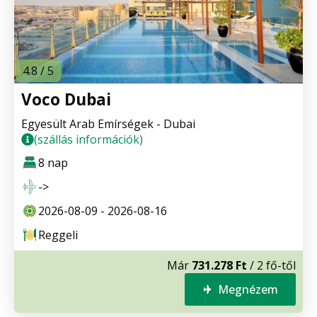
4.8 / 5
Voco Dubai
Egyesült Arab Emírségek - Dubai
(szállás információk)
8 nap
->
2026-08-09 - 2026-08-16
Reggeli
Már
731.278 Ft
/ 2 fő-től
Megnézem