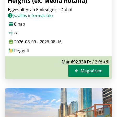
Heights (ex. Media Rotana)
Egyesült Arab Emírségek - Dubai
(szállás információk)
8 nap
->
2026-08-09 - 2026-08-16
Reggeli
Már
692.330 Ft
/ 2 fő-től
Megnézem