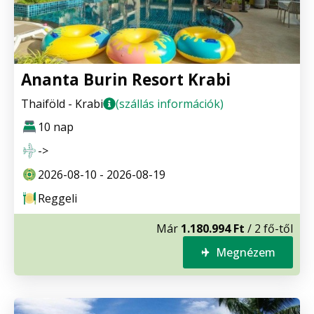
Ananta Burin Resort Krabi
Thaiföld - Krabi
(szállás információk)
10 nap
->
2026-08-10 - 2026-08-19
Reggeli
Már
1.180.994 Ft
/ 2 fő-től
Megnézem