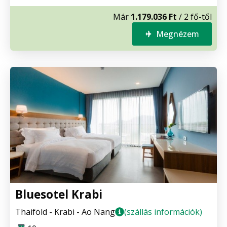
Már
1.179.036 Ft
/ 2 fő-től
Megnézem
Bluesotel Krabi
Thaiföld - Krabi - Ao Nang
(szállás információk)