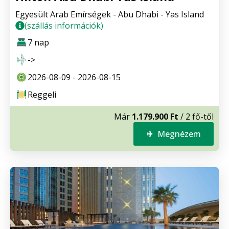
Egyesült Arab Emírségek - Abu Dhabi - Yas Island
(szállás információk)
7 nap
->
2026-08-09 - 2026-08-15
Reggeli
Már
1.179.900 Ft
/ 2 fő-től
Megnézem