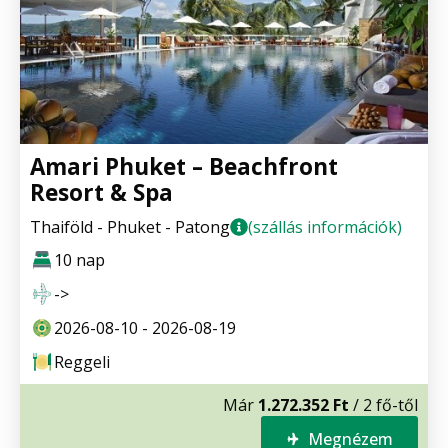
Amari Phuket – Beachfront
Resort & Spa
Thaiföld - Phuket - Patong
(szállás információk)
10 nap
->
2026-08-10 - 2026-08-19
Reggeli
Már
1.272.352 Ft
/ 2 fő-től
Megnézem