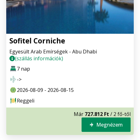
Sofitel Corniche
Egyesült Arab Emírségek - Abu Dhabi
(szállás információk)
7 nap
->
2026-08-09 - 2026-08-15
Reggeli
Már
727.812 Ft
/ 2 fő-től
Megnézem