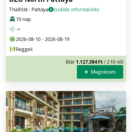
Thaiföld - Pattaya
(szállás információk)
10 nap
->
2026-08-10 - 2026-08-19
Reggeli
Már
1.127.384 Ft
/ 2 fő-től
Megnézem