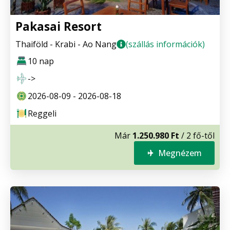
Pakasai Resort
Thaiföld - Krabi - Ao Nang
(szállás információk)
10 nap
->
2026-08-09 - 2026-08-18
Reggeli
Már
1.250.980 Ft
/ 2 fő-től
Megnézem