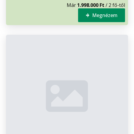
Már
1.998.000 Ft
/ 2 fő-től
Megnézem