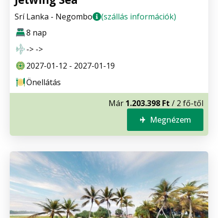
Srí Lanka - Negombo
(szállás információk)
8 nap
-> ->
2027-01-12 - 2027-01-19
Önellátás
Már
1.203.398 Ft
/ 2 fő-től
Megnézem