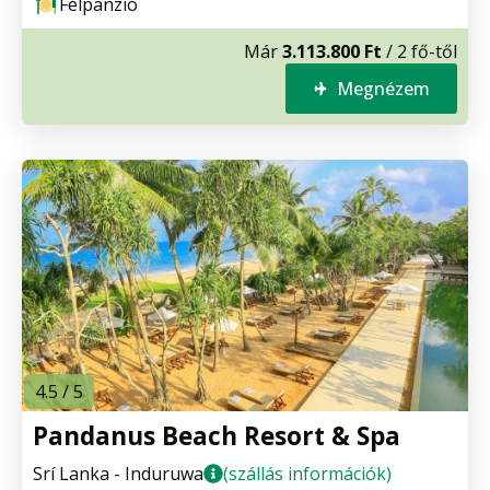
Félpanzió
Már
3.113.800 Ft
/ 2 fő-től
Megnézem
4.5 / 5
Pandanus Beach Resort & Spa
Srí Lanka - Induruwa
(szállás információk)