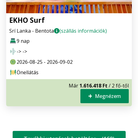
EKHO Surf
Srí Lanka - Bentota
(szállás információk)
9 nap
-> ->
2026-08-25 - 2026-09-02
Önellátás
Már
1.616.418 Ft
/ 2 fő-től
Megnézem