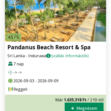
4.5 / 5
Pandanus Beach Resort & Spa
Srí Lanka - Induruwa
(szállás információk)
7 nap
-> ->
2026-09-03 - 2026-09-09
Reggeli
Már
1.635.318 Ft
/ 2 fő-től
Megnézem