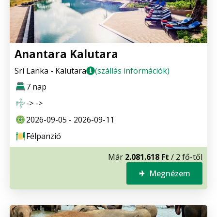
Anantara Kalutara
Srí Lanka - Kalutara
(szállás információk)
7 nap
-> ->
2026-09-05 - 2026-09-11
Félpanzió
Már
2.081.618 Ft
/ 2 fő-től
Megnézem