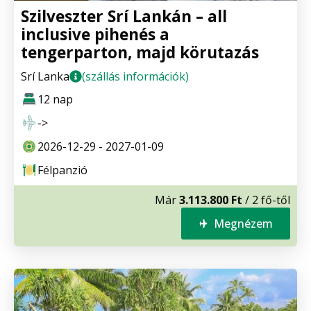
Szilveszter Srí Lankán – all
inclusive pihenés a
tengerparton, majd körutazás
Srí Lanka
(szállás információk)
12 nap
->
2026-12-29 - 2027-01-09
Félpanzió
Már
3.113.800 Ft
/ 2 fő-től
Megnézem