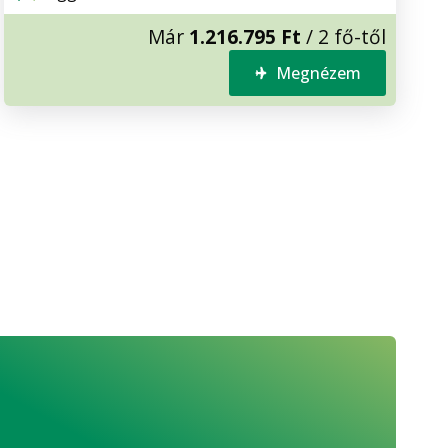
Már
1.216.795 Ft
/ 2 fő-től
Megnézem