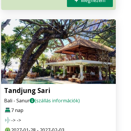
Megnézem
Tandjung Sari
Bali - Sanur
(szállás információk)
7 nap
-> ->
2027-01-28 - 2027-02-03