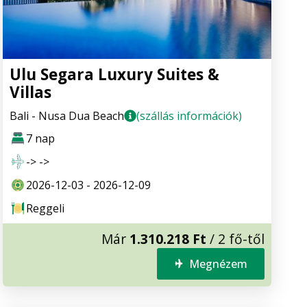
Ulu Segara Luxury Suites &
Villas
Bali - Nusa Dua Beach
(szállás információk)
7 nap
-> ->
2026-12-03 - 2026-12-09
Reggeli
Már
1.310.218 Ft
/ 2 fő-től
Megnézem