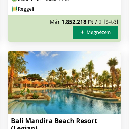
Reggeli
Már
1.852.218 Ft
/ 2 fő-től
Megnézem
Bali Mandira Beach Resort
(Legian)