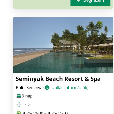
Megnézem
Seminyak Beach Resort & Spa
Bali - Seminyak
(szállás információk)
9 nap
-> ->
2026-10-30 - 2026-11-07