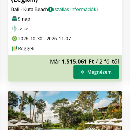
Bali - Kuta Beach
(szállás információk)
9 nap
-> ->
2026-10-30 - 2026-11-07
Reggeli
Már
1.515.061 Ft
/ 2 fő-től
Megnézem