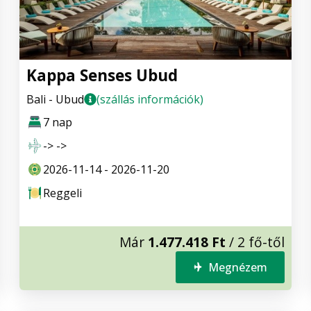
Kappa Senses Ubud
Bali - Ubud
(szállás információk)
7 nap
-> ->
2026-11-14 - 2026-11-20
Reggeli
Már
1.477.418 Ft
/ 2 fő-től
Megnézem