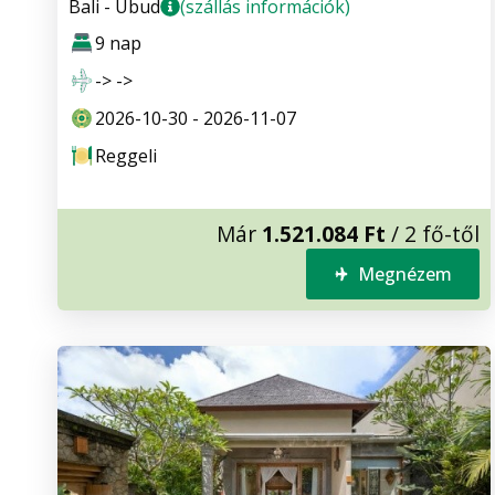
Bali - Ubud
(szállás információk)
9 nap
-> ->
2026-10-30 - 2026-11-07
Reggeli
Már
1.521.084 Ft
/ 2 fő-től
Megnézem