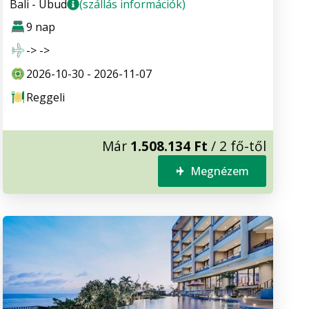
Bali - Ubud
(szállás információk)
9 nap
-> ->
2026-10-30 - 2026-11-07
Reggeli
Már
1.508.134 Ft
/ 2 fő-től
Megnézem