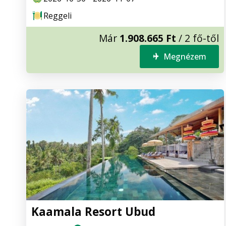
Reggeli
Már
1.908.665 Ft
/ 2 fő-től
Megnézem
Kaamala Resort Ubud