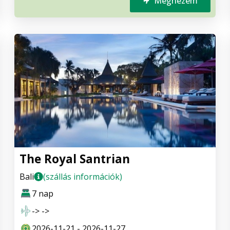
Megnézem
The Royal Santrian
Bali
(szállás információk)
7 nap
-> ->
2026-11-21 - 2026-11-27