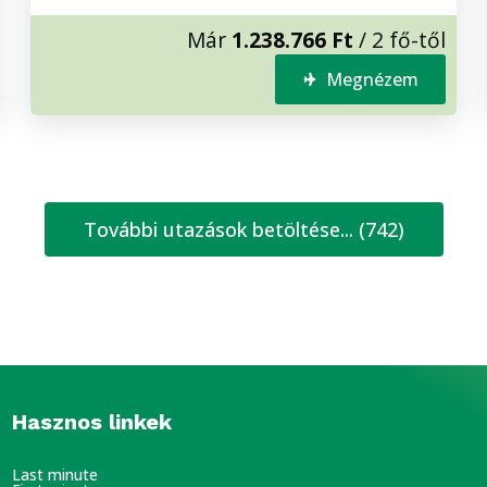
Már
1.238.766 Ft
/ 2 fő-től
Megnézem
További utazások betöltése... (742)
Hasznos linkek
Last minute