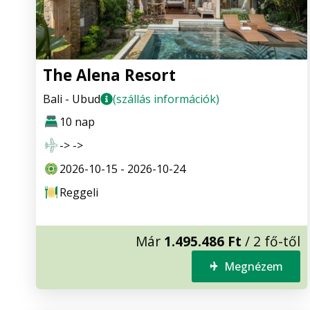
The Alena Resort
Bali - Ubud
(szállás információk)
10 nap
-> ->
2026-10-15 - 2026-10-24
Reggeli
Már
1.495.486 Ft
/ 2 fő-től
Megnézem