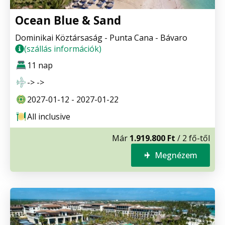
Ocean Blue & Sand
Dominikai Köztársaság - Punta Cana - Bávaro
(szállás információk)
11 nap
-> ->
2027-01-12 - 2027-01-22
All inclusive
Már
1.919.800 Ft
/ 2 fő-től
Megnézem