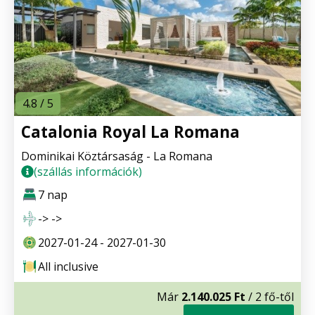
4.8 / 5
Catalonia Royal La Romana
Dominikai Köztársaság - La Romana
(szállás információk)
7 nap
-> ->
2027-01-24 - 2027-01-30
All inclusive
Már
2.140.025 Ft
/ 2 fő-től