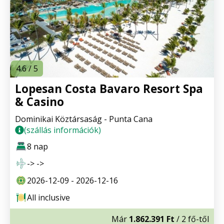
4.6 / 5
Lopesan Costa Bavaro Resort Spa
& Casino
Dominikai Köztársaság - Punta Cana
(szállás információk)
8 nap
-> ->
2026-12-09 - 2026-12-16
All inclusive
Már
1.862.391 Ft
/ 2 fő-től