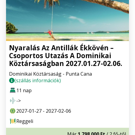
Nyaralás Az Antillák Ékkövén –
Csoportos Utazás A Dominikai
Köztársaságban 2027.01.27-02.06.
Dominikai Köztársaság - Punta Cana
(szállás információk)
11 nap
->
2027-01-27 - 2027-02-06
Reggeli
Már
1.798.000 Ft
/ 2 fő-től