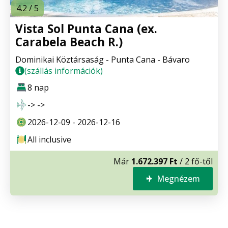
4.2 / 5
Vista Sol Punta Cana (ex.
Carabela Beach R.)
Dominikai Köztársaság - Punta Cana - Bávaro
(szállás információk)
8 nap
-> ->
2026-12-09 - 2026-12-16
All inclusive
Már
1.672.397 Ft
/ 2 fő-től
Megnézem