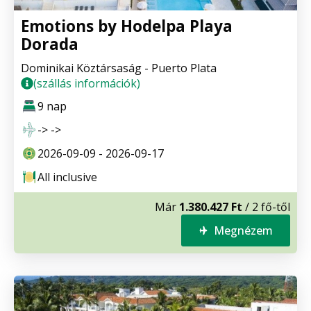
Emotions by Hodelpa Playa
Dorada
Dominikai Köztársaság - Puerto Plata
(szállás információk)
9 nap
-> ->
2026-09-09 - 2026-09-17
All inclusive
Már
1.380.427 Ft
/ 2 fő-től
Megnézem