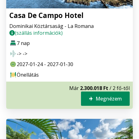
Casa De Campo Hotel
Dominikai Köztársaság - La Romana
(szállás információk)
7 nap
-> ->
2027-01-24 - 2027-01-30
Önellátás
Már
2.300.018 Ft
/ 2 fő-től
Megnézem