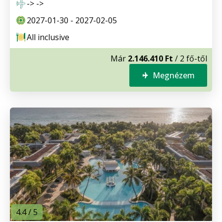
-> ->
2027-01-30 - 2027-02-05
All inclusive
Már
2.146.410 Ft
/ 2 fő-től
Megnézem
4.4 / 5