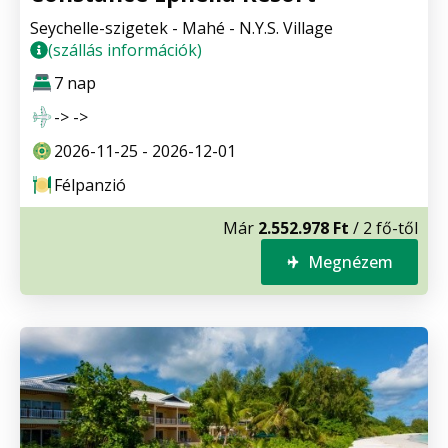
Seychelle-szigetek - Mahé - N.Y.S. Village
(szállás információk)
7 nap
-> ->
2026-11-25 - 2026-12-01
Félpanzió
Már
2.552.978 Ft
/ 2 fő-től
Megnézem