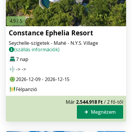
4.9 / 5
Constance Ephelia Resort
Seychelle-szigetek - Mahé - N.Y.S. Village
(szállás információk)
7 nap
-> ->
2026-12-09 - 2026-12-15
Félpanzió
Már
2.544.918 Ft
/ 2 fő-től
Megnézem