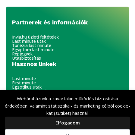
Partnerek és információk
Invia.hu üzleti feltételek
Last minute utak
Tunézia last minute
Egyiptom last minute
Repjegyek
Utasbiztosítás
Hasznos linkek
Last minute
First minute
Egzotikus utak
Városlátogatások
Hajóutak
Webáruházunk a zavartalan működés biztosítása
Síutak
Belföld
érdekében, valamint statisztikai- és marketing célból cookie-
kat (sütiket) használ.
Egzotikus nyaralás © 2026. Minden jog fenntartva.
Elfogadom
Partnerünk az Invia.hu utazási iroda. Utazásainkra az
Invia.hu szabályzata vonatkozik.