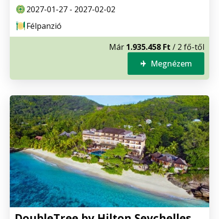
2027-01-27 - 2027-02-02
Félpanzió
Már
1.935.458 Ft
/ 2 fő-től
Megnézem
DoubleTree by Hilton Seychelles