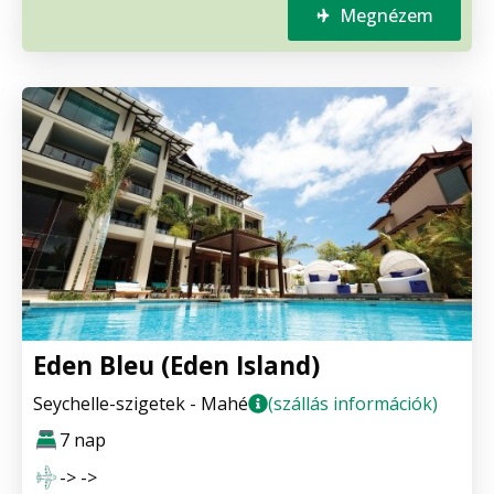
Megnézem
Eden Bleu (Eden Island)
Seychelle-szigetek - Mahé
(szállás információk)
7 nap
-> ->