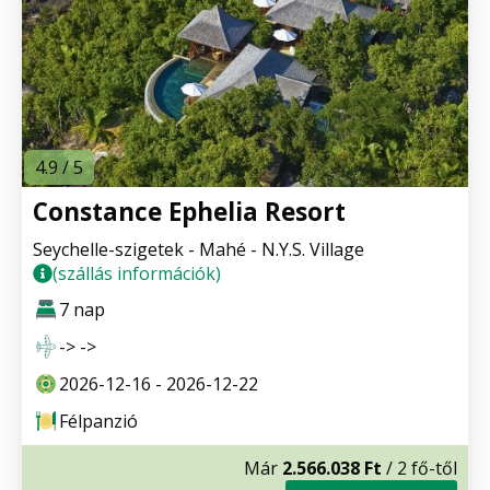
4.9 / 5
Constance Ephelia Resort
Seychelle-szigetek - Mahé - N.Y.S. Village
(szállás információk)
7 nap
-> ->
2026-12-16 - 2026-12-22
Félpanzió
Már
2.566.038 Ft
/ 2 fő-től