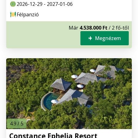
2026-12-29 - 2027-01-06
Félpanzió
Már
4.538.000 Ft
/ 2 fő-től
Megnézem
4.9 / 5
Constance Ephelia Resort