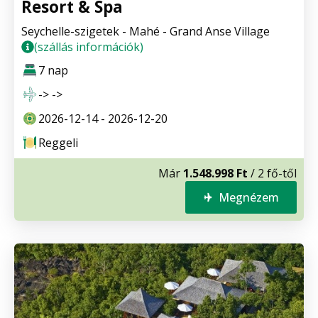
Resort & Spa
Seychelle-szigetek - Mahé - Grand Anse Village
(szállás információk)
7 nap
-> ->
2026-12-14 - 2026-12-20
Reggeli
Már
1.548.998 Ft
/ 2 fő-től
Megnézem