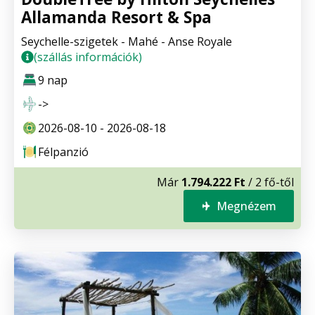
Allamanda Resort & Spa
Seychelle-szigetek - Mahé - Anse Royale
(szállás információk)
9 nap
->
2026-08-10 - 2026-08-18
Félpanzió
Már
1.794.222 Ft
/ 2 fő-től
Megnézem