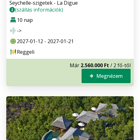
Seychelle-szigetek - La Digue
(szállás információk)
10 nap
->
2027-01-12 - 2027-01-21
Reggeli
Már
2.560.000 Ft
/ 2 fő-től
Megnézem