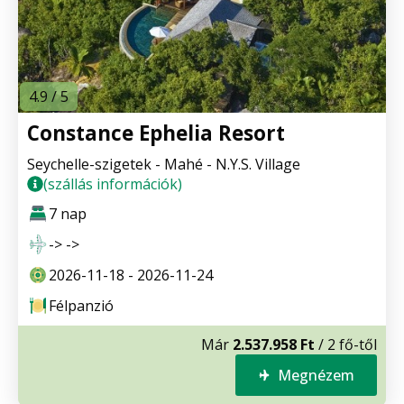
4.9 / 5
Constance Ephelia Resort
Seychelle-szigetek - Mahé - N.Y.S. Village
(szállás információk)
7 nap
-> ->
2026-11-18 - 2026-11-24
Félpanzió
Már
2.537.958 Ft
/ 2 fő-től
Megnézem