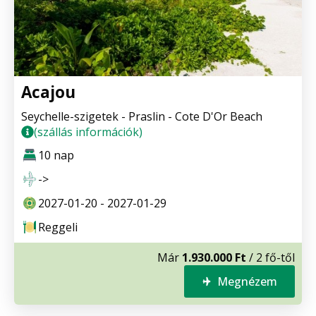
Acajou
Seychelle-szigetek - Praslin - Cote D'Or Beach
(szállás információk)
10 nap
->
2027-01-20 - 2027-01-29
Reggeli
Már
1.930.000 Ft
/ 2 fő-től
Megnézem