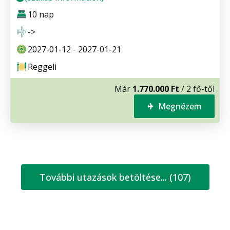
10 nap
->
2027-01-12 - 2027-01-21
Reggeli
Már
1.770.000 Ft
/ 2 fő-től
Megnézem
További utazások betöltése... (107)