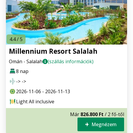
4.4 / 5
Millennium Resort Salalah
Omán - Salalah
(szállás információk)
8 nap
-> ->
2026-11-06 - 2026-11-13
Light All inclusive
Már
826.800 Ft
/ 2 fő-től
Megnézem