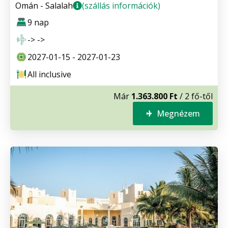
Omán - Salalah
(szállás információk)
9 nap
-> ->
2027-01-15 - 2027-01-23
All inclusive
Már
1.363.800 Ft
/ 2 fő-től
Megnézem