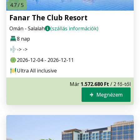
4.7 / 5
Fanar The Club Resort
Omán - Salalah
(szállás információk)
8 nap
-> ->
2026-12-04 - 2026-12-11
Ultra All inclusive
Már
1.572.680 Ft
/ 2 fő-től
Megnézem