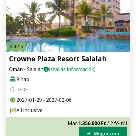
4.4 / 5
Crowne Plaza Resort Salalah
Omán - Salalah
(szállás információk)
9 nap
-> ->
2027-01-29 - 2027-02-06
All inclusive
Már
1.356.800 Ft
/ 2 fő-től
Megnézem