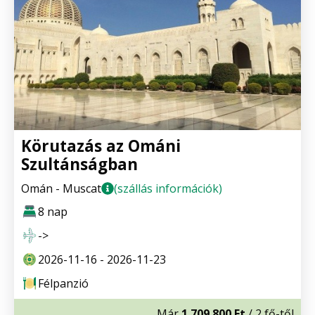
Körutazás az Ománi
Szultánságban
Omán - Muscat
(szállás információk)
8 nap
->
2026-11-16 - 2026-11-23
Félpanzió
Már
1.709.800 Ft
/ 2 fő-től