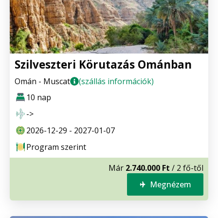
Szilveszteri Körutazás Ománban
Omán - Muscat
(szállás információk)
10 nap
->
2026-12-29 - 2027-01-07
Program szerint
Már
2.740.000 Ft
/ 2 fő-től
Megnézem