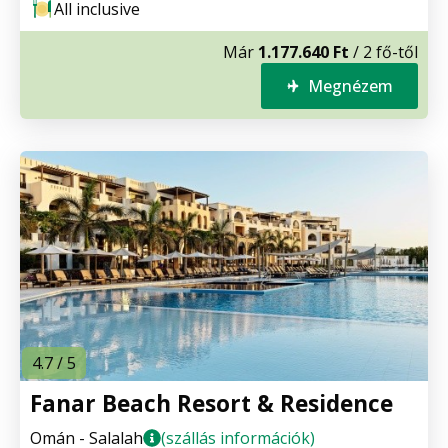
All inclusive
Már
1.177.640 Ft
/ 2 fő-től
Megnézem
4.7 / 5
Fanar Beach Resort & Residence
Omán - Salalah
(szállás információk)