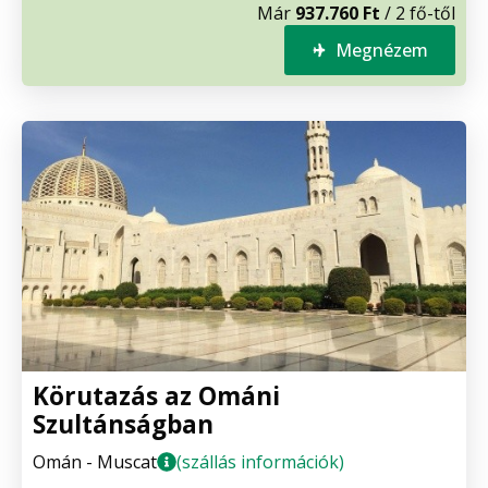
Már
937.760 Ft
/ 2 fő-től
Megnézem
Körutazás az Ománi
Szultánságban
Omán - Muscat
(szállás információk)