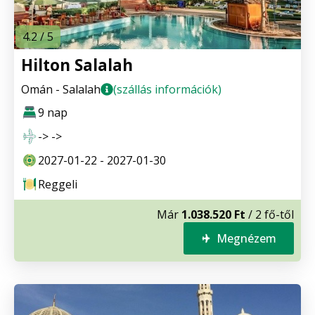
4.2 / 5
Hilton Salalah
Omán - Salalah
(szállás információk)
9 nap
-> ->
2027-01-22 - 2027-01-30
Reggeli
Már
1.038.520 Ft
/ 2 fő-től
Megnézem