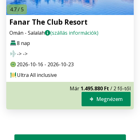
4.7 / 5
Fanar The Club Resort
Omán - Salalah
(szállás információk)
8 nap
-> ->
2026-10-16 - 2026-10-23
Ultra All inclusive
Már
1.495.880 Ft
/ 2 fő-től
Megnézem